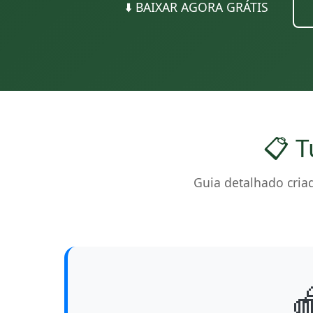
⬇️ BAIXAR AGORA GRÁTIS
📋 T
Guia detalhado criad
