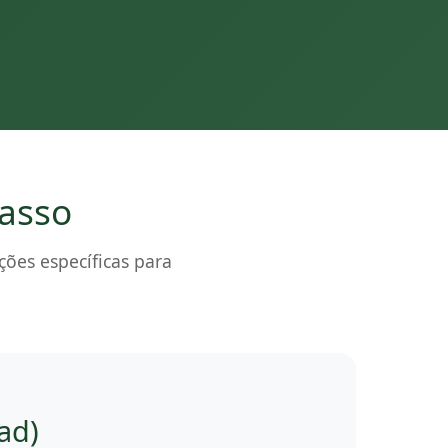
Passo
ções específicas para
ad)