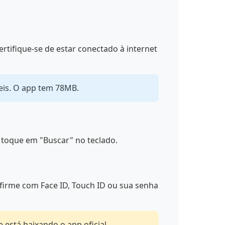
Certifique-se de estar conectado à internet
eis. O app tem 78MB.
toque em "Buscar" no teclado.
firme com Face ID, Touch ID ou sua senha
 está baixando o app oficial.