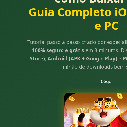
Guia Completo iO
e PC
Tutorial passo a passo criado por especial
100% seguro e grátis
em 3 minutos. Di
Store)
,
Android (APK + Google Play)
e
P
milhão de downloads bem-
66gg