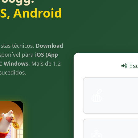
S, Android
istas técnicos.
Download
sponível para
iOS (App
C Windows
. Mais de 1.2
📲 Es
sucedidos.
🍎
🤖