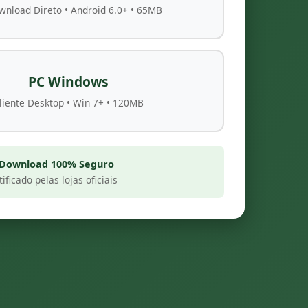
wnload Direto • Android 6.0+ • 65MB
PC Windows
liente Desktop • Win 7+ • 120MB
Download 100% Seguro
tificado pelas lojas oficiais