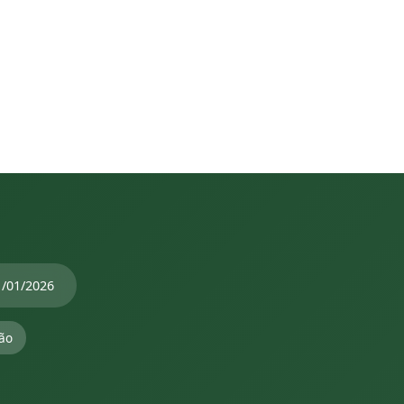
1/01/2026
ção