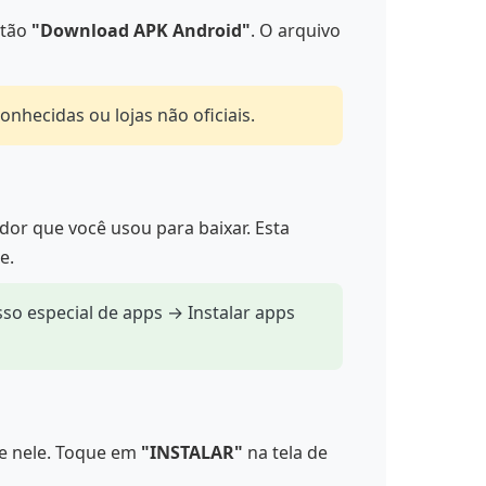
otão
"Download APK Android"
. O arquivo
nhecidas ou lojas não oficiais.
dor que você usou para baixar. Esta
e.
so especial de apps → Instalar apps
e nele. Toque em
"INSTALAR"
na tela de