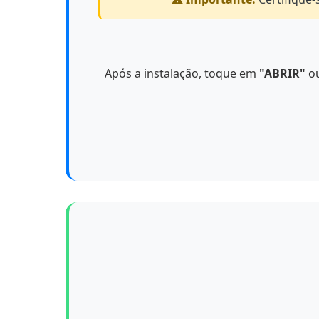
Após a instalação, toque em
"ABRIR"
ou